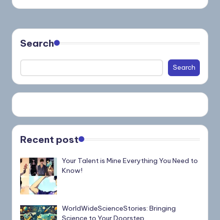
Search
Search
Recent post
Your Talent is Mine Everything You Need to
Know!
WorldWideScienceStories: Bringing
Science to Your Doorstep