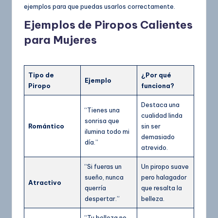
ejemplos para que puedas usarlos correctamente.
Ejemplos de Piropos Calientes
para Mujeres
Tipo de
¿Por qué
Ejemplo
Piropo
funciona?
Destaca una
“Tienes una
cualidad linda
sonrisa que
Romántico
sin ser
ilumina todo mi
demasiado
día.”
atrevido.
“Si fueras un
Un piropo suave
sueño, nunca
pero halagador
Atractivo
querría
que resalta la
despertar.”
belleza.
“Tu belleza no